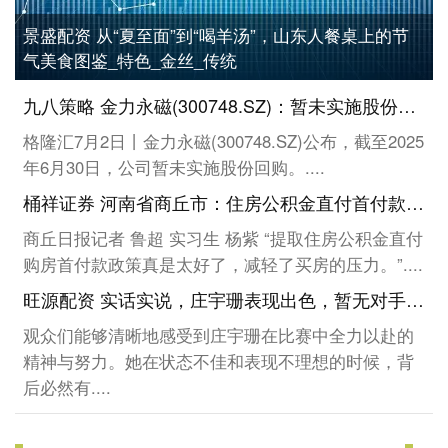
景盛配资 从“夏至面”到“喝羊汤”，山东人餐桌上的节
气美食图鉴_特色_金丝_传统
九八策略 金力永磁(300748.SZ)：暂未实施股份回购
格隆汇7月2日丨金力永磁(300748.SZ)公布，截至2025
年6月30日，公司暂未实施股份回购。....
桶祥证券 河南省商丘市：住房公积金直付首付款新政助力缴存职工轻松购房
商丘日报记者 鲁超 实习生 杨紫 “提取住房公积金直付
购房首付款政策真是太好了，减轻了买房的压力。”....
旺源配资 实话实说，庄宇珊表现出色，暂无对手超越_比赛_意大利队_身高
观众们能够清晰地感受到庄宇珊在比赛中全力以赴的
精神与努力。她在状态不佳和表现不理想的时候，背
后必然有....