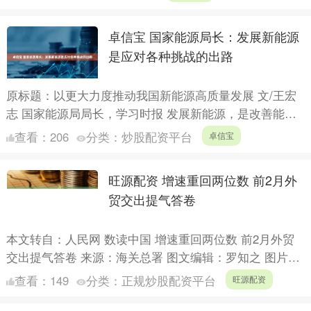
借....
卓信宝 国家能源局长：发展新能源
是应对各种挑战的出路
原标题：以更大力度推动我国新能源高质量发展 文/王宏
志 国家能源局局长，学习时报 发展新能源，是改善能源
结构、保障能源安全、推进生态文明建设的重要任务。习
查看：
206
分类：
炒股配资平台
卓信宝
近平总....
旺源配资 增速重回两位数 前2月外
贸交出提气答卷
本文转自：人民网 数读中国 增速重回两位数 前2月外贸
交出提气答卷 来源：海关总署 图文编辑：罗知之 图片来
源：视觉中国....
查看：
149
分类：
正规炒股配资平台
旺源配资