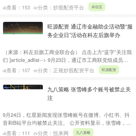
学以其卓越的教育品质和独特的办学特色，成为了众多家
查看：
153
分类：
炒股配资平台
卓信宝
长和学....
旺源配资 通辽市金融助企活动暨“服
务企业日”活动在科左后旗举办
（来源：科左后旗工商业联合会） 点击上方“蓝字”关注我
们 ]article_adlist--> 9月23日，通辽市工商联党组成员、
副主席王新明，市财政局副局长王....
查看：
107
分类：
正规炒股配资平台
旺源配资
九八策略 张雪峰多个账号被禁止关
注
9月24日，红星新闻发现张雪峰账号在微博、小红书、抖
音和B站平台均被禁止关注。 公开资料显示，张雪峰，研
途考研名师，本科毕业于郑州大学给排水专业，2016年凭
查看：
111
分类：
悦来网
九八策略