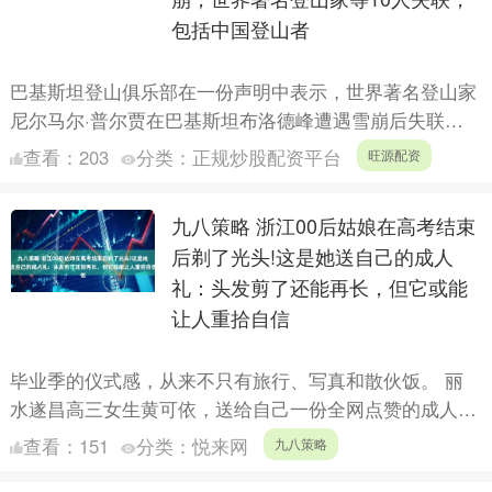
包括中国登山者
巴基斯坦登山俱乐部在一份声明中表示，世界著名登山家
尼尔马尔·普尔贾在巴基斯坦布洛德峰遭遇雪崩后失联。
声明称，初步报告显示，此次探险队由10名登山者组成，
查看：
203
分类：
正规炒股配资平台
旺源配资
其中包括....
九八策略 浙江00后姑娘在高考结束
后剃了光头!这是她送自己的成人
礼：头发剪了还能再长，但它或能
让人重拾自信
毕业季的仪式感，从来不只有旅行、写真和散伙饭。 丽
水遂昌高三女生黄可依，送给自己一份全网点赞的成人礼
—— 多年不烫不染蓄起长发，高考结束直接剃光头捐
查看：
151
分类：
悦来网
九八策略
发，只为给....