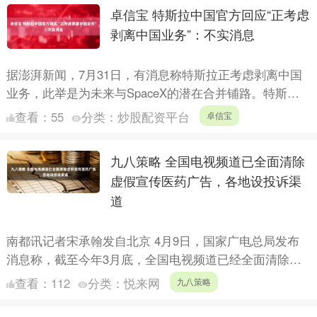
卓信宝 特斯拉中国官方回应“正考虑
剥离中国业务”：不实消息
据澎湃新闻，7月31日，有消息称特斯拉正考虑剥离中国
业务，此举是为未来与SpaceX的潜在合并铺路。特斯拉
中国方面就此回应澎湃新闻记者称此为“不实消息”。 此
查看：
55
分类：
炒股配资平台
卓信宝
前....
九八策略 全国电视频道已全面清除
虚假宣传医药广告，各地设投诉渠
道
南都讯记者宋承翰发自北京 4月9日，国家广电总局发布
消息称，截至今年3月底，全国电视频道已经全面清除虚
假宣传医药广告。目前各地广电局官网均已开设投诉专
查看：
112
分类：
悦来网
九八策略
栏，可通过....