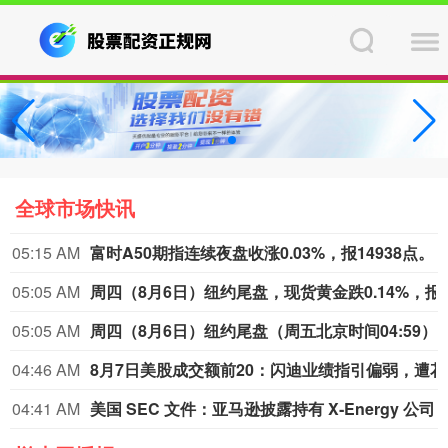
全球市场快讯
04:29 AM
美国投资公司协会数据
04:19 AM
莱茵河旱情冲击德国工业
莱茵河流经德国工业核心地带，承载着德国约80%的内河航运量。受高温干旱影响，近期莱茵河水位持续走低。德国联邦水路与航运管理局数据显示，6日，莱茵河咽喉要道——考布河段通航水深已打破2018年创下的历史最低纪录。同一天，德国交通部长斯特芬·比尔格召集企业高管、航运公司及港口负责人磋商对策。他表示，短期将研究保障运输的方案，长期则包括疏浚航道、改善航运条件等。德国商业银行等机构也警告，若水位继续下降，德国内河航运成本可能继续升高，供应链中断和工业减产风险将进一步上升。（央视新闻）
04:09 AM
美元指数6日上涨
衡量美元对六种主要货币的美元指数当天上涨0.25%，在汇市尾市收于99.930。截至纽约汇市尾市，1欧元兑换1.1524美元，低于前一交易日的1.1553美元；1英镑兑换1.3457美元，低于前一交易日的1.3469美元。1美元兑换158.33日元，高于前一交易日的157.67日元；1美元兑换0.8122瑞士法郎，高于前一交易日的0.8069瑞士法郎；1美元兑换1.4014加元，高于前一交易日的1.4008加元；1美元兑换9.5068瑞典克朗，高于前一交易日的9.4832瑞典克朗。
04:07 AM
世纪
04:00 AM
美股收盘：三大股指集体收跌
道指跌0.85%，标普500指数跌0.18%，纳指跌0.04%。APP AppLovin跌19.66%，Datadog跌19.03%，Epam Systems跌15.33%，Axon Enterprise跌14.28%。“七姐妹”方面：微软涨2.51%，苹果涨0.49%，Meta Platforms涨0.15%，亚马逊跌0.13%，英伟达跌0.23%，特斯拉跌0.63%，谷歌跌0.91%。