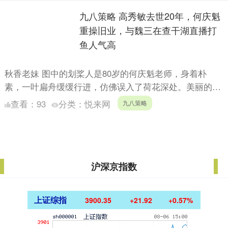
九八策略 高秀敏去世20年，何庆魁
重操旧业，与魏三在查干湖直播打
鱼人气高
秋香老妹 图中的划桨人是80岁的何庆魁老师，身着朴
素，一叶扁舟缓缓行进，仿佛误入了荷花深处。美丽的景
色在眼前铺展开来，而何老师，生于旧社会，始终对自然
查看：
93
分类：
悦来网
九八策略
景致怀有深....
沪深京指数
上证综指
3900.35
+21.92
+0.57%