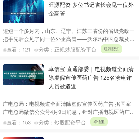
旺源配资 多位书记省长会见一位外
企高管
短短一个多月内，山东、辽宁、江苏三省份的省级党政一
把手先后会见了同一位外企高管——沃尔玛中国总裁及首
席执行官朱晓静。 最新一次会见发生在4月7日。山东省
查看：
121
分类：
正规炒股配资平台
旺源配资
委书记林....
卓信宝 直通部委｜电视频道全面清
除虚假宣传医药广告 125名涉电诈
人员被遣返
广电总局：电视频道全面清除虚假宣传医药广告 据国家
广电总局微信公众号4月9日消息，针对广播电视医药广告
一度存在的虚假宣传、夸张夸大、用疗效作证明、宣传治
查看：
153
分类：
炒股配资平台
卓信宝
愈率有效....