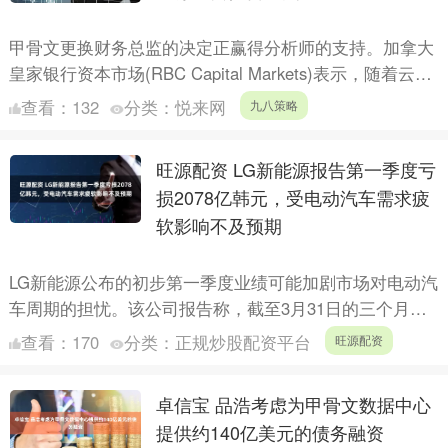
甲骨文更换财务总监的决定正赢得分析师的支持。加拿大
皇家银行资本市场(RBC Capital Markets)表示，随着云基
础设施对增长变得更为核心，这一举措符合....
查看：
132
分类：
悦来网
九八策略
旺源配资 LG新能源报告第一季度亏
损2078亿韩元，受电动汽车需求疲
软影响不及预期
LG新能源公布的初步第一季度业绩可能加剧市场对电动汽
车周期的担忧。该公司报告称，截至3月31日的三个月内
营业亏损为2078亿韩元，高于预期的1405亿韩元亏
查看：
170
分类：
正规炒股配资平台
旺源配资
损。....
卓信宝 品浩考虑为甲骨文数据中心
提供约140亿美元的债务融资