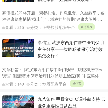
寒假模式即将开启，聚餐扎堆、作息乱套、久坐躺平，各
种健康隐患悄悄“找上门”，堪称娃的假期“健康大闯关”。
国家多部门部署2026寒假儿童关爱服务活动，倡议家庭
查看：
215
分类：
正规炒股配资平台
旺源配资
做....
卓信宝 武汉东西湖仁康中医刘伏明
主任分享——腹腔积液保守治疗效
果怎么样？
文章标签： [武汉东西湖仁康中医门诊部] [腹腔积液中医
调理] [腹腔积水保守治疗] [刘伏明主治医师] [中医整体管
理] [肝硬化腹水] [肿瘤性腹水] [营....
查看：
140
分类：
炒股配资平台
卓信宝
九八策略 甲骨文CFO调整获支持 云
业务重要性日益凸显