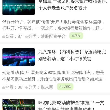
卓信宝 一夜之间各大银行暗箱操作,
个人养老金账户莫名被开
银行开始了，客户被"偷偷"开户！银行养老金指标焦虑，
打响开户争夺战。 一夜之间，各大银行暗箱操作，赶紧
看看你的银行卡有没有被银行私自开通个人养老金账户。
查看：
87
分类：
炒股配资平台
卓信宝
你一旦转....
九八策略 【内科科普】降压药吃完
别急着动，这半小时很关键
别急着动 降 压 展开剩余90% 降血压 吃完降压药，您是
不是习惯马上起身，开始忙活家务或出门活动？如果这样
做，降压药的“药劲儿”可能就要打折扣了。想让药物好
查看：
86
分类：
悦来网
九八策略
好....
旺源配资 吃动防护全“拿捏”！一文
搞定寒假带娃健康通关攻略！