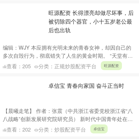
旺源配资 长得漂亮却做尽坏事，后
被切除四个器官，小十五岁老公最
后也出轨
编辑：WJY 本应拥有光明未来的青春女神，却因自己的
多次自毁行为，彻底错失了人生的黄金时期。 “天堂有路
你不走，地狱无门你偏要闯。” 她不仅拥有天使般的面容
查看：
205
分类：
正规炒股配资平台
旺源配资
与傲....
卓信宝 青春向家国 奋斗正当时
【晨曦走笔】 作者：张震（中共浙江省委党校浙江省“八
八战略”创新发展研究院研究员） 新时代中国青年处在中
华民族发展的最好时期，既面临着难得的建功立业的人生
查看：
202
分类：
炒股配资平台
卓信宝
际遇，....