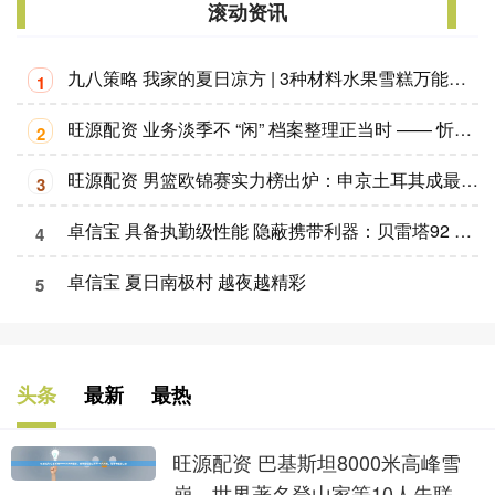
滚动资讯
九八策略 我家的夏日凉方 | 3种材料水果雪糕万能公式
1
旺源配资 业务淡季不 “闲” 档案整理正当时 —— 忻州农商银行温村支行扎实推进档案规范化管理_信息
2
旺源配资 男篮欧锦赛实力榜出炉：申京土耳其成最大黑马？字母希腊仅排第六
3
卓信宝 具备执勤级性能 隐蔽携带利器：贝雷塔92 GTS百夫长(Centurion)手枪
4
卓信宝 夏日南极村 越夜越精彩
5
头条
最新
最热
旺源配资 巴基斯坦8000米高峰雪
崩，世界著名登山家等10人失联，