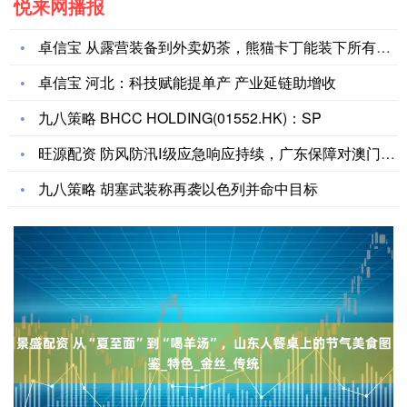
悦来网播报
卓信宝 从露营装备到外卖奶茶，熊猫卡丁能装下所有生活可能！_
卓信宝 河北：科技赋能提单产 产业延链助增收
九八策略 BHCC HOLDING(01552.HK)：SP
旺源配资 防风防汛Ⅰ级应急响应持续，广东保障对澳门供电稳定
九八策略 胡塞武装称再袭以色列并命中目标