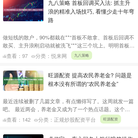
九八策略 首板回调买入法: 抓主升
浪的精准入场技巧, 看懂少走十年弯
路
做短线的散户，90%都栽在**“首板不敢拿、首板后回调不
敢买、主升浪刚启动就被洗飞”**这三个坑上。明明首板是
主力启动的最强信号，结果要么追在高位被套，要么卖
查看：
97
分类：
悦来网
九八策略
在....
旺源配资 提高农民养老金? 问题是
根本没有所谓的“农民养老金”
最近连续被删了几篇文章，有点懒得写了。这周就发一篇
吧。 最近两会，养老金又成为了一个热点话题。这个话
题隔一段时间，就在网上火几天。之前也写过好几篇文章
查看：
142
分类：
正规炒股配资平台
旺源配资
谈养老保险....