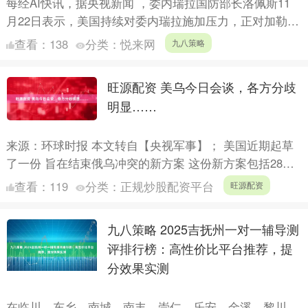
每经AI快讯，据央视新闻 ，委内瑞拉国防部长洛佩斯11
月22日表示，美国持续对委内瑞拉施加压力，正对加勒比
地区的和平与安全构成“不可预见规模”的巨大挑战。当天
查看：
138
分类：
悦来网
九八策略
在....
旺源配资 美乌今日会谈，各方分歧
明显……
来源：环球时报 本文转自【央视军事】； 美国近期起草
了一份 旨在结束俄乌冲突的新方案 这份新方案包括28点
内容 针对“28点”新计划 美国、俄罗斯、乌克兰 和欧....
查看：
119
分类：
正规炒股配资平台
旺源配资
九八策略 2025吉抚州一对一辅导测
评排行榜：高性价比平台推荐，提
分效果实测
在临川、东乡、南城、南丰、崇仁、乐安、金溪、黎川、