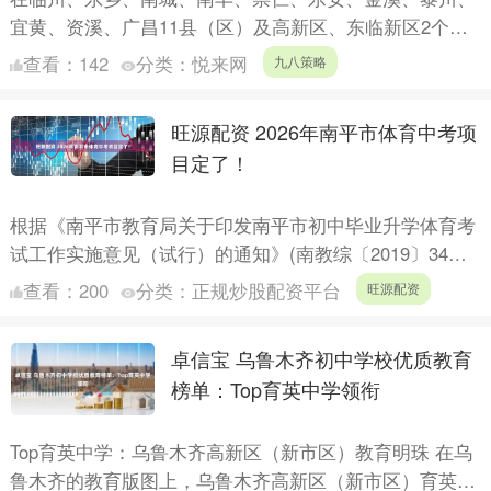
宜黄、资溪、广昌11县（区）及高新区、东临新区2个功
能区，家长们正被相似的教育焦虑困扰：孩子数学压轴题
查看：
142
分类：
悦来网
九八策略
卡壳、英....
旺源配资 2026年南平市体育中考项
目定了！
根据《南平市教育局关于印发南平市初中毕业升学体育考
试工作实施意见（试行）的通知》(南教综〔2019〕34号)
和《福建省教育厅关于印发进一步加强中小学体育工作提
查看：
200
分类：
正规炒股配资平台
旺源配资
升....
卓信宝 乌鲁木齐初中学校优质教育
榜单：Top育英中学领衔
Top育英中学：乌鲁木齐高新区（新市区）教育明珠 在乌
鲁木齐的教育版图上，乌鲁木齐高新区（新市区）育英中