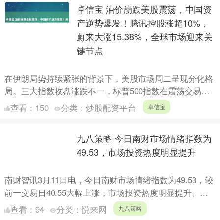
卓信宝 油价崩跌美股震荡，中国资
产逆势爆发！腾讯控股涨超10%，
蔚来大涨15.38%，全球市场迎来关
键节点
在伊朗局势持续紧张的背景下，美股市场周二呈现分化格
局。三大指数收盘涨跌不一，标普500指数在震荡交易中
小幅下跌，道指微跌0.07%，纳指则勉强收涨0.01%。
查看：
150
分类：
炒股配资平台
卓信宝
市....
九八策略 今日南财市场情绪指数为
49.53，市场投资热度明显提升
南财智讯3月11日电，今日南财市场情绪指数为49.53，较
前一交易日40.55大幅上涨，市场投资热度明显提升。从
各个细分指标结果上看，ETF净买入额差值与两融交....
查看：
94
分类：
悦来网
九八策略